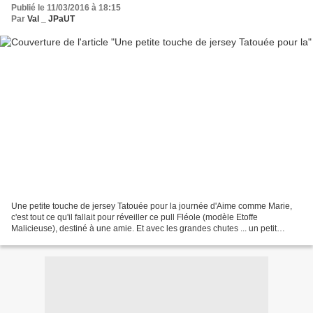
Publié le 11/03/2016 à 18:15
Par
Val _ JPaUT
Une petite touche de jersey Tatouée pour la journée d'Aime comme Marie,
c'est tout ce qu'il fallait pour réveiller ce pull Fléole (modèle Etoffe
Malicieuse), destiné à une amie. Et avec les grandes chutes ... un petit
sarouel pour sa mini :) * * * Valérie...