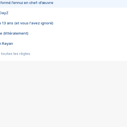
nsformé l’ennui en chef-d’œuvre
 DayZ
 a 13 ans (et vous l'avez ignoré)
e (littéralement)
im Rayan
 toutes les règles
s les jeux vidéo
us choquant de Rockstar ? - Le scandale BULLY
e plus moche de Steam
du RÊVE tourne au CAUCHEMAR
pendant 8 heures
it… à tort
umiliés par un jeu vidéo