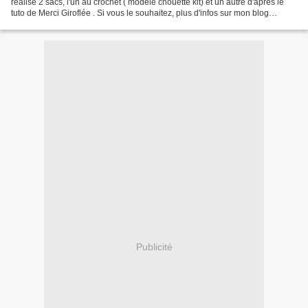
réalisé 2 sacs, l'un au crochet ( modèle chouette kit) et un autre d'après le
tuto de Merci Giroflée . Si vous le souhaitez, plus d'infos sur mon blog
http://grisfluo.cana...
Publicité