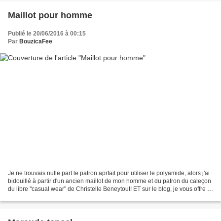
Maillot pour homme
Publié le 20/06/2016 à 00:15
Par
BouzicaFee
Je ne trouvais nulle part le patron aprfait pour utiliser le polyamide, alors j'ai
bidouillé à partir d'un ancien maillot de mon homme et du patron du caleçon
du libre "casual wear" de Christelle Beneytout! ET sur le blog, je vous offre le
tuto pour modifier...